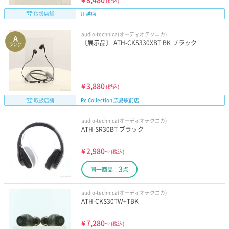
(税込)
取扱店舗
川越店
audio-technica(オーディオテクニカ)
A
〔展示品〕 ATH-CKS330XBT BK ブラック
ランク
¥
3,880
(税込)
取扱店舗
Re Collection 広島駅前店
audio-technica(オーディオテクニカ)
ATH-SR30BT ブラック
¥
2,980
～
(税込)
3
同一商品：
点
audio-technica(オーディオテクニカ)
ATH-CKS30TW+TBK
¥
7,280
～
(税込)