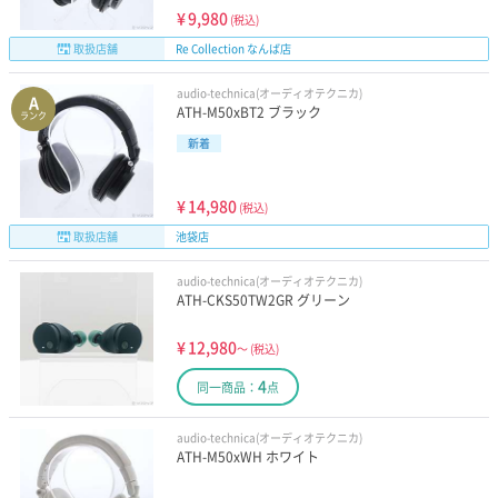
¥
9,980
(税込)
取扱店舗
Re Collection なんば店
audio-technica(オーディオテクニカ)
A
ATH-M50xBT2 ブラック
ランク
新着
¥
14,980
(税込)
取扱店舗
池袋店
audio-technica(オーディオテクニカ)
ATH-CKS50TW2GR グリーン
¥
12,980
～
(税込)
4
同一商品：
点
audio-technica(オーディオテクニカ)
ATH-M50xWH ホワイト