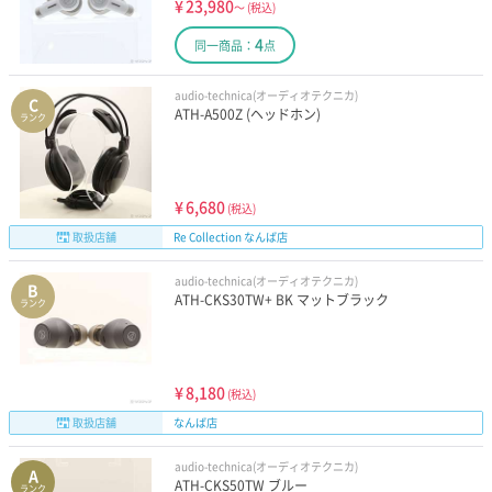
¥
23,980
～
(税込)
4
同一商品：
点
audio-technica(オーディオテクニカ)
C
ATH-A500Z (ヘッドホン)
ランク
¥
6,680
(税込)
取扱店舗
Re Collection なんば店
audio-technica(オーディオテクニカ)
B
ATH-CKS30TW+ BK マットブラック
ランク
¥
8,180
(税込)
取扱店舗
なんば店
audio-technica(オーディオテクニカ)
A
ATH-CKS50TW ブルー
ランク