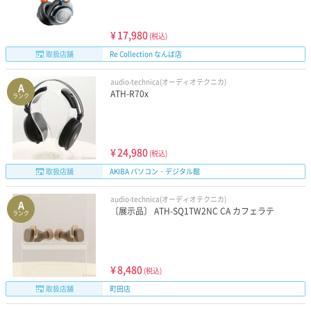
¥
17,980
(税込)
取扱店舗
Re Collection なんば店
audio-technica(オーディオテクニカ)
A
ATH-R70x
ランク
¥
24,980
(税込)
取扱店舗
AKIBA パソコン・デジタル館
audio-technica(オーディオテクニカ)
A
〔展示品〕 ATH-SQ1TW2NC CA カフェラテ
ランク
¥
8,480
(税込)
取扱店舗
町田店