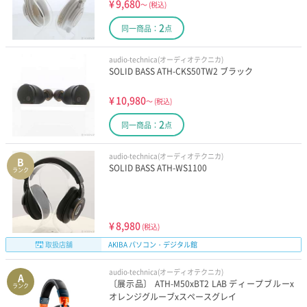
¥
9,680
～
(税込)
2
同一商品：
点
audio-technica(オーディオテクニカ)
SOLID BASS ATH-CKS50TW2 ブラック
¥
10,980
～
(税込)
2
同一商品：
点
audio-technica(オーディオテクニカ)
B
SOLID BASS ATH-WS1100
ランク
¥
8,980
(税込)
取扱店舗
AKIBA パソコン・デジタル館
audio-technica(オーディオテクニカ)
A
〔展示品〕 ATH-M50xBT2 LAB ディープブルーx
ランク
オレンジグルーブxスペースグレイ