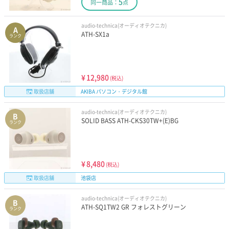
5
同一商品：
点
audio-technica(オーディオテクニカ)
A
ATH-SX1a
ランク
¥
12,980
(税込)
取扱店舗
AKIBA パソコン・デジタル館
audio-technica(オーディオテクニカ)
B
SOLID BASS ATH-CKS30TW+(E)BG
ランク
¥
8,480
(税込)
取扱店舗
池袋店
audio-technica(オーディオテクニカ)
B
ATH-SQ1TW2 GR フォレストグリーン
ランク