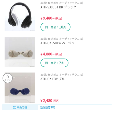
audio-technica(オーディオテクニカ)
ATH-S300BT BK ブラック
¥
9,480
～
(税込)
10
同一商品：
点
audio-technica(オーディオテクニカ)
ATH-CKS50TW ベージュ
¥
4,880
～
(税込)
2
同一商品：
点
audio-technica(オーディオテクニカ)
D
ATH-CK1TW ブルー
ランク
¥
2,480
(税込)
取扱店舗
通信販売専用