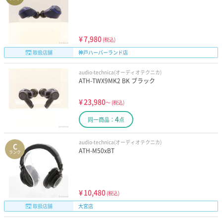
¥
7,980
(税込)
取扱店舗
神戸ハーバーランド店
audio-technica(オーディオテクニカ)
ATH-TWX9MK2 BK ブラック
¥
23,980
～
(税込)
4
同一商品：
点
audio-technica(オーディオテクニカ)
C
ATH-M50xBT
ランク
¥
10,480
(税込)
取扱店舗
大宮店