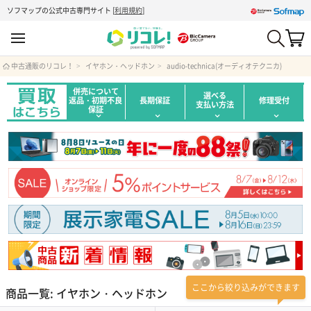
ソフマップの公式中古専門サイト
[
利用規約
]
中古通販のリコレ！
イヤホン・ヘッドホン
audio-technica(オーディオテクニカ)
併売について
選べる
返品・初期不良
長期保証
修理受付
支払い方法
保証
ここから絞り込みができます
商品一覧: イヤホン・ヘッドホン