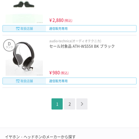
¥
2,880
(税込)
取扱店舗
通信販売専用
audio-technica(オーディオテクニカ)
D
セール対象品 ATH-WS55X BK ブラック
ランク
¥
980
(税込)
取扱店舗
通信販売専用
1
2
＞
イヤホン・ヘッドホンのメーカーから探す