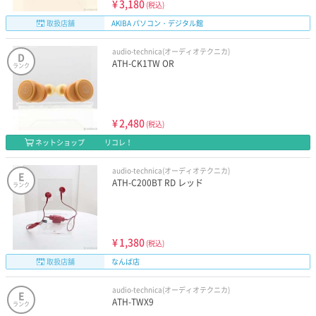
¥
3,180
(税込)
取扱店舗
AKIBA パソコン・デジタル館
audio-technica(オーディオテクニカ)
D
ATH-CK1TW OR
ランク
¥
2,480
(税込)
ネットショップ
リコレ！
audio-technica(オーディオテクニカ)
E
ATH-C200BT RD レッド
ランク
¥
1,380
(税込)
取扱店舗
なんば店
audio-technica(オーディオテクニカ)
E
ATH-TWX9
ランク