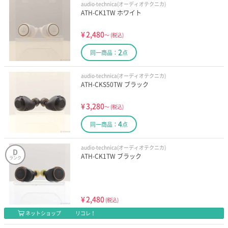
audio-technica(オーディオテクニカ)
ATH-CK1TW ホワイト
¥
2,480
～
(税込)
2
同一商品：
点
audio-technica(オーディオテクニカ)
ATH-CKS50TW ブラック
¥
3,280
～
(税込)
4
同一商品：
点
audio-technica(オーディオテクニカ)
D
ATH-CK1TW ブラック
ランク
¥
2,480
(税込)
ネットショップ
リコレ！