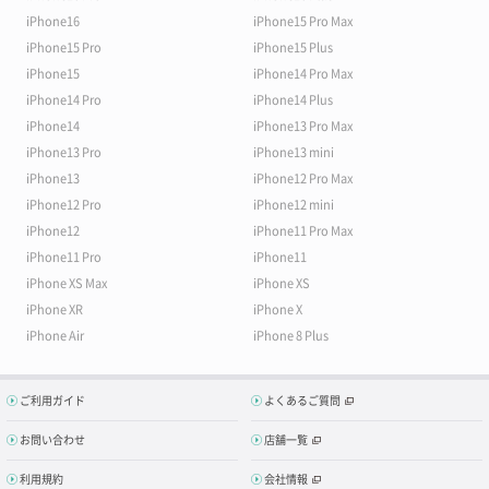
iPhone16
iPhone15 Pro Max
iPhone15 Pro
iPhone15 Plus
iPhone15
iPhone14 Pro Max
iPhone14 Pro
iPhone14 Plus
iPhone14
iPhone13 Pro Max
iPhone13 Pro
iPhone13 mini
iPhone13
iPhone12 Pro Max
iPhone12 Pro
iPhone12 mini
iPhone12
iPhone11 Pro Max
iPhone11 Pro
iPhone11
iPhone XS Max
iPhone XS
iPhone XR
iPhone X
iPhone Air
iPhone 8 Plus
ご利用ガイド
よくあるご質問
お問い合わせ
店舗一覧
利用規約
会社情報