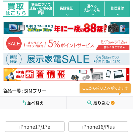
併売について
選べる
返品・初期不良
長期保証
修理受付
支払い方法
保証
ここから絞り込みができます
商品一覧: SIMフリー
並べ替え
絞り込む
iPhone17/17e
iPhone16/Plus