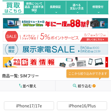
併売について
選べる
返品・初期不良
長期保証
修理受付
支払い方法
保証
ここから絞り込みができます
商品一覧: SIMフリー
並べ替え
絞り込む
iPhone17/17e
iPhone16/Plus