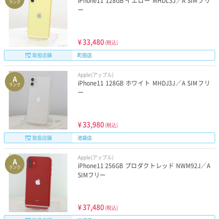
iPhone11 128GB イエロー MHDL3J／A SIMフリ
ランク
ー
¥
33,480
(税込)
取扱店舗
町田店
Apple(アップル)
A
iPhone11 128GB ホワイト MHDJ3J／A SIMフリ
ランク
ー
¥
33,980
(税込)
取扱店舗
池袋店
Apple(アップル)
A
iPhone11 256GB プロダクトレッド NWM92J／A
ランク
SIMフリー
¥
37,480
(税込)