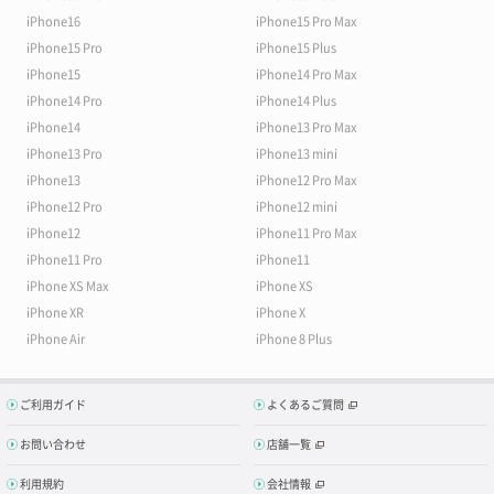
iPhone16
iPhone15 Pro Max
iPhone15 Pro
iPhone15 Plus
iPhone15
iPhone14 Pro Max
iPhone14 Pro
iPhone14 Plus
iPhone14
iPhone13 Pro Max
iPhone13 Pro
iPhone13 mini
iPhone13
iPhone12 Pro Max
iPhone12 Pro
iPhone12 mini
iPhone12
iPhone11 Pro Max
iPhone11 Pro
iPhone11
iPhone XS Max
iPhone XS
iPhone XR
iPhone X
iPhone Air
iPhone 8 Plus
ご利用ガイド
よくあるご質問
お問い合わせ
店舗一覧
利用規約
会社情報