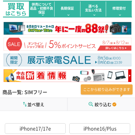
併売について
選べる
返品・初期不良
長期保証
修理受付
支払い方法
保証
ここから絞り込みができます
商品一覧: SIMフリー
並べ替え
絞り込む
iPhone17/17e
iPhone16/Plus