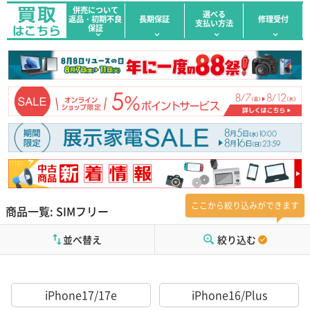
併売について
選べる
返品・初期不良
長期保証
修理受付
支払い方法
保証
ここから絞り込みができます
商品一覧: SIMフリー
並べ替え
絞り込む
iPhone17/17e
iPhone16/Plus