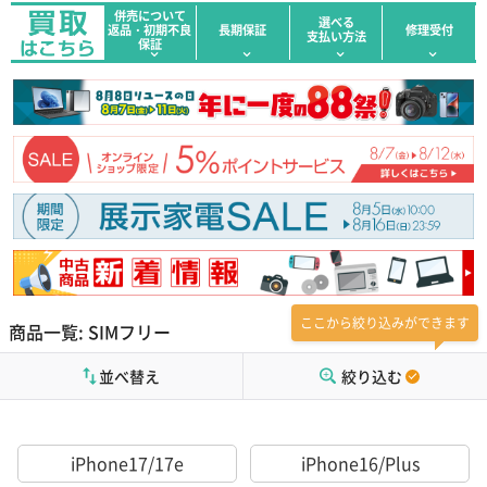
併売について
選べる
返品・初期不良
長期保証
修理受付
支払い方法
保証
ここから絞り込みができます
商品一覧: SIMフリー
並べ替え
絞り込む
iPhone17/17e
iPhone16/Plus