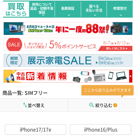
併売について
選べる
返品・初期不良
長期保証
修理受付
支払い方法
保証
ここから絞り込みができます
商品一覧: SIMフリー
並べ替え
絞り込む
iPhone17/17e
iPhone16/Plus