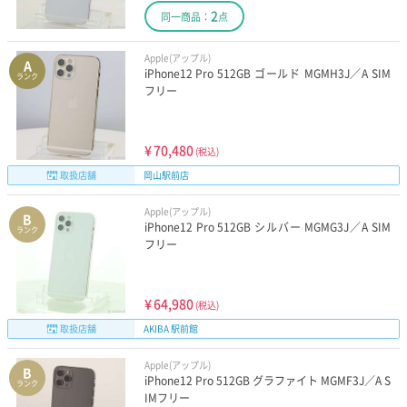
2
同一商品：
点
Apple(アップル)
A
iPhone12 Pro 512GB ゴールド MGMH3J／A SIM
ランク
フリー
¥
70,480
(税込)
取扱店舗
岡山駅前店
Apple(アップル)
B
iPhone12 Pro 512GB シルバー MGMG3J／A SIM
ランク
フリー
¥
64,980
(税込)
取扱店舗
AKIBA 駅前館
Apple(アップル)
B
iPhone12 Pro 512GB グラファイト MGMF3J／A S
ランク
IMフリー