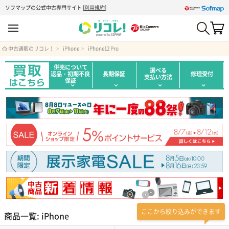
ソフマップの公式中古専門サイト
[
利用規約
]
中古通販のリコレ！
iPhone
iPhone12 Pro
併売について
選べる
返品・初期不良
長期保証
修理受付
支払い方法
保証
ここから絞り込みができます
商品一覧: iPhone