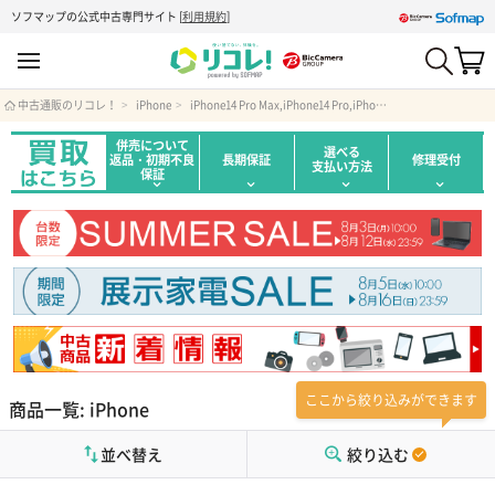
ソフマップの公式中古専門サイト
[
利用規約
]
中古通販のリコレ！
iPhone
iPhone14 Pro Max,iPhone14 Pro,iPhone14 Plus,iPhone14,iPhone13 Pro Max,iPhone13 Pro,iPhone13,iPhone12 Pro Max,iPhone12 Pro,iPhone12
併売について
選べる
返品・初期不良
長期保証
修理受付
支払い方法
保証
ここから絞り込みができます
商品一覧: iPhone
並べ替え
絞り込む