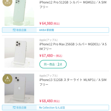
B
iPhone12 Pro 512GB シルバー MGMG3J／A SIM
ランク
フリー
¥
64,980
(税込)
取扱店舗
AKIBA 駅前館
Apple(アップル)
iPhone12 Pro Max 256GB シルバー MGD03J／A S
IMフリー
¥
67,480
～
(税込)
2
同一商品：
点
Apple(アップル)
A
iPhone13 512GB スターライト MLNP3J／A SIM
ランク
フリー
¥
68,480
(税込)
取扱店舗
Re Collection なんば店