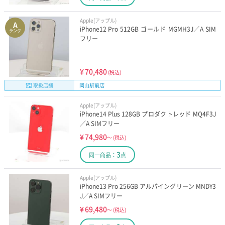
Apple(アップル)
A
iPhone12 Pro 512GB ゴールド MGMH3J／A SIM
ランク
フリー
¥
70,480
(税込)
取扱店舗
岡山駅前店
Apple(アップル)
iPhone14 Plus 128GB プロダクトレッド MQ4F3J
／A SIMフリー
¥
74,980
～
(税込)
3
同一商品：
点
Apple(アップル)
iPhone13 Pro 256GB アルパイングリーン MNDY3
J／A SIMフリー
¥
69,480
～
(税込)