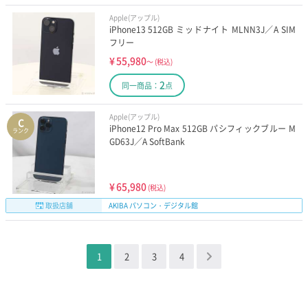
Apple(アップル)
iPhone13 512GB ミッドナイト MLNN3J／A SIM
フリー
¥
55,980
～
(税込)
2
同一商品：
点
Apple(アップル)
C
iPhone12 Pro Max 512GB パシフィックブルー M
ランク
GD63J／A SoftBank
¥
65,980
(税込)
取扱店舗
AKIBA パソコン・デジタル館
1
2
3
4
＞