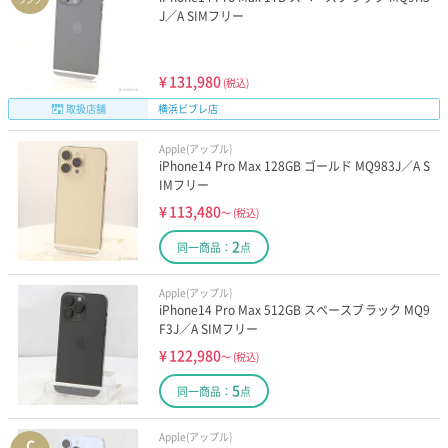
ランク
J／A SIMフリー
¥
131,980
(税込)
取扱店舗
横浜ビブレ店
Apple(アップル)
iPhone14 Pro Max 128GB ゴールド MQ983J／A S
IMフリー
¥
113,480
～
(税込)
2
同一商品：
点
Apple(アップル)
iPhone14 Pro Max 512GB スペースブラック MQ9
F3J／A SIMフリー
¥
122,980
～
(税込)
5
同一商品：
点
Apple(アップル)
C