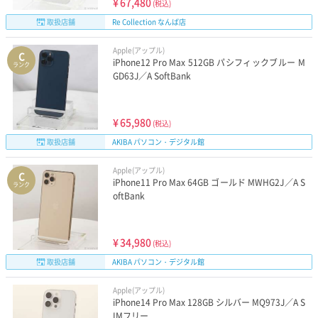
¥
67,480
(税込)
取扱店舗
Re Collection なんば店
Apple(アップル)
C
iPhone12 Pro Max 512GB パシフィックブルー M
ランク
GD63J／A SoftBank
¥
65,980
(税込)
取扱店舗
AKIBA パソコン・デジタル館
Apple(アップル)
C
iPhone11 Pro Max 64GB ゴールド MWHG2J／A S
ランク
oftBank
¥
34,980
(税込)
取扱店舗
AKIBA パソコン・デジタル館
Apple(アップル)
iPhone14 Pro Max 128GB シルバー MQ973J／A S
IMフリー