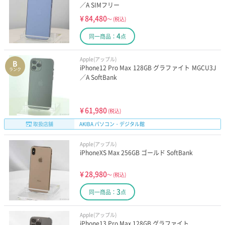
／A SIMフリー
¥
84,480
～
(税込)
4
同一商品：
点
Apple(アップル)
B
iPhone12 Pro Max 128GB グラファイト MGCU3J
ランク
／A SoftBank
¥
61,980
(税込)
取扱店舗
AKIBA パソコン・デジタル館
Apple(アップル)
iPhoneXS Max 256GB ゴールド SoftBank
¥
28,980
～
(税込)
3
同一商品：
点
Apple(アップル)
iPhone13 Pro Max 128GB グラファイト