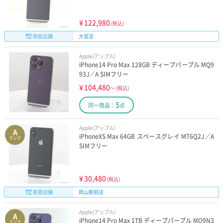
¥
122,980
(税込)
取扱店舗
大宮店
Apple(アップル)
iPhone14 Pro Max 128GB ディープパープル MQ9
93J／A SIMフリー
¥
104,480
～
(税込)
5
同一商品：
点
Apple(アップル)
A
iPhoneXS Max 64GB スペースグレイ MT6Q2J／A
ランク
SIMフリー
¥
30,480
(税込)
取扱店舗
岡山駅前店
Apple(アップル)
A
iPhone14 Pro Max 1TB ディープパープル MQ9N3
ランク