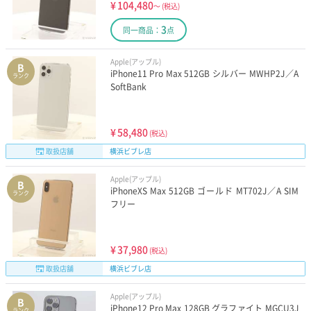
¥
104,480
～
(税込)
3
同一商品：
点
Apple(アップル)
B
iPhone11 Pro Max 512GB シルバー MWHP2J／A
ランク
SoftBank
¥
58,480
(税込)
取扱店舗
横浜ビブレ店
Apple(アップル)
B
iPhoneXS Max 512GB ゴールド MT702J／A SIM
ランク
フリー
¥
37,980
(税込)
取扱店舗
横浜ビブレ店
Apple(アップル)
B
iPhone12 Pro Max 128GB グラファイト MGCU3J
ランク