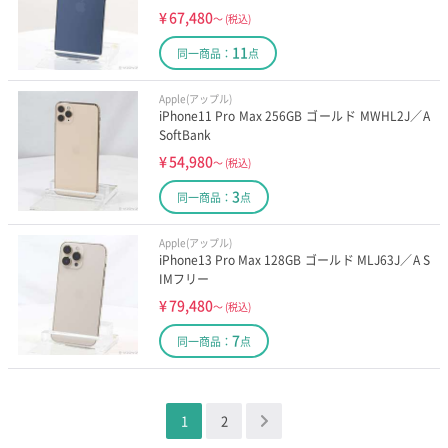
¥
67,480
～
(税込)
11
同一商品：
点
Apple(アップル)
iPhone11 Pro Max 256GB ゴールド MWHL2J／A
SoftBank
¥
54,980
～
(税込)
3
同一商品：
点
Apple(アップル)
iPhone13 Pro Max 128GB ゴールド MLJ63J／A S
IMフリー
¥
79,480
～
(税込)
7
同一商品：
点
1
2
＞