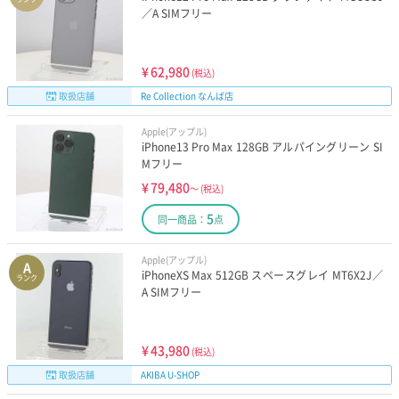
／A SIMフリー
¥
62,980
(税込)
取扱店舗
Re Collection なんば店
Apple(アップル)
iPhone13 Pro Max 128GB アルパイングリーン SI
Mフリー
¥
79,480
～
(税込)
5
同一商品：
点
Apple(アップル)
A
iPhoneXS Max 512GB スペースグレイ MT6X2J／
ランク
A SIMフリー
¥
43,980
(税込)
取扱店舗
AKIBA U-SHOP