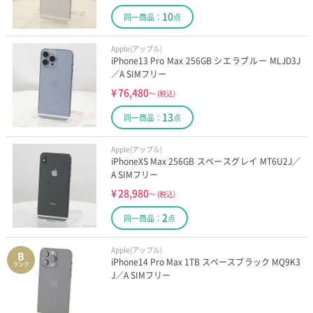
10
同一商品：
点
Apple(アップル)
iPhone13 Pro Max 256GB シエラブルー MLJD3J
／A SIMフリー
¥
76,480
～
(税込)
13
同一商品：
点
Apple(アップル)
iPhoneXS Max 256GB スペースグレイ MT6U2J／
A SIMフリー
¥
28,980
～
(税込)
2
同一商品：
点
Apple(アップル)
B
iPhone14 Pro Max 1TB スペースブラック MQ9K3
ランク
J／A SIMフリー