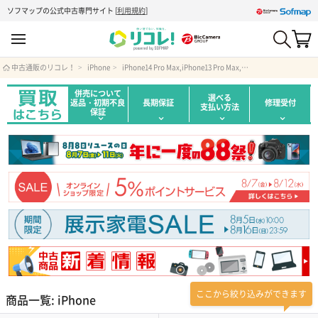
ソフマップの公式中古専門サイト
[
利用規約
]
中古通販のリコレ！
iPhone
iPhone14 Pro Max,iPhone13 Pro Max,iPhone12 Pro Max,iPhone11 Pro Max,iPhone XS Max
併売について
選べる
返品・初期不良
長期保証
修理受付
支払い方法
保証
ここから絞り込みができます
商品一覧: iPhone