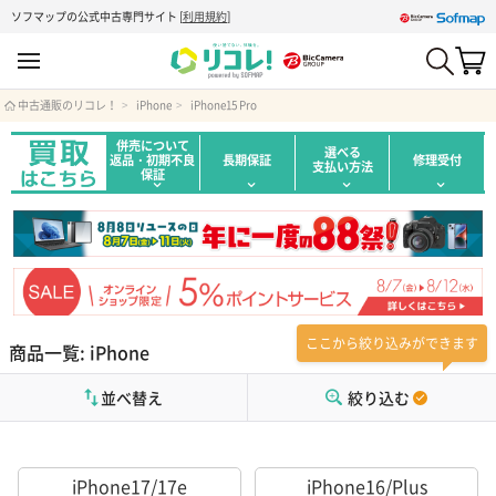
ソフマップの公式中古専門サイト
[
利用規約
]
中古通販のリコレ！
iPhone
iPhone15 Pro
併売について
選べる
返品・初期不良
長期保証
修理受付
支払い方法
保証
ここから絞り込みができます
商品一覧: iPhone
並べ替え
絞り込む
iPhone17/17e
iPhone16/Plus